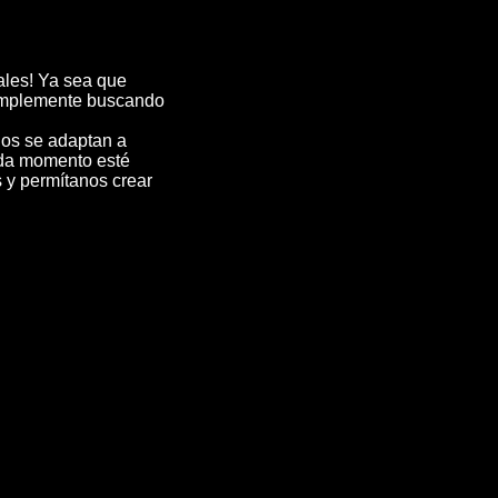
ales! Ya sea que
simplemente buscando
dos se adaptan a
ada momento esté
s y permítanos crear