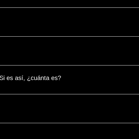
minicana. Los extranjeros que ingresen a la República Dominic
es. Billete aéreo de ida y vuelta. Una dirección permanente de
o, también se aceptan dólares estadounidenses, aunque es po
i es así, ¿cuánta es?
n los empleados del hotel, como botones, camareras y camarero
e • Repelente de insectos • Botella/taza/pajita reutilizable • Ro
oche temática!