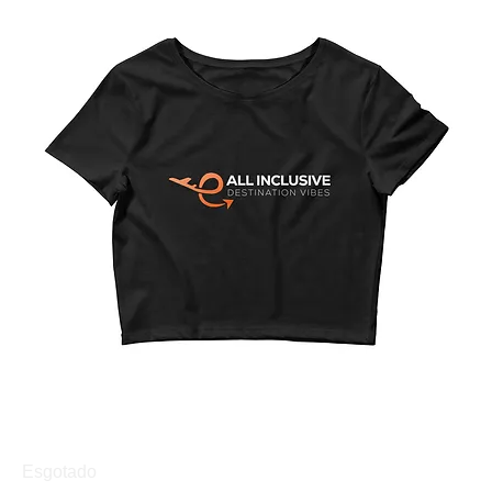
Camiseta feminina curta
Esgotado