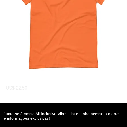
Camiseta unissex
Preço
US$ 22,50
Junte-se à nossa All Inclusive Vibes List e tenha acesso a ofertas
e informações exclusivas!