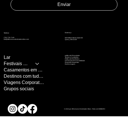
Enviar
Endereço
Telefone
(781) 730-7149
859 Willard Street, Suíte 400
info@allinclusivedestinationvibes.com
Quincy, MA 02169
política de Privacidade
Lar
Termos e Condições
Política de Reembolso
Declaração de acessibilidade
Festivais de Música
Perguntas frequentes
Reserve agora
Casamentos em Destinos
Destinos com tudo incluído
Viagens Corporativas
Grupos sociais
© 2024 por
All Inclusive Destination Vibes
. Feito com
WEBGRO