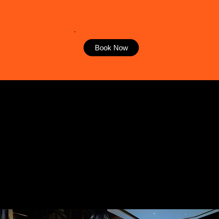
Book Now