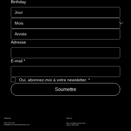
Birthday
Adresse
E-mail
*
Oui, abonnez-moi à votre newsletter.
*
Soumettre
Adresse
Téléphone
(781) 730-7149
859, rue Willard, bureau 400
info@allinclusivedestinationvibes.com
Quincy, MA 02169